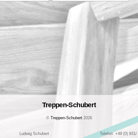
Treppen-Schubert
Back
To
©
Treppen-Schubert
2026
Top
Ludwig Schubert
Telefon: +49 (0) 931/