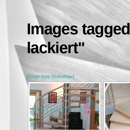
Skip
to
content
Images tagged
lackiert"
[Zeige eine Slideshow]