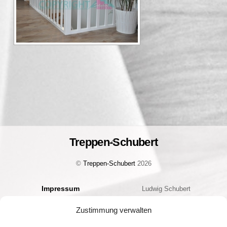
Treppen-Schubert
Back
To
©
Treppen-Schubert
2026
Top
Impressum
Ludwig Schubert
Datenschutz
Bauelemente Handels GmbH
Zustimmung verwalten
Cookie-Richtlinie (EU)
Geschäftsführer: Christian