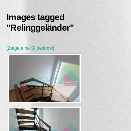
Skip
to
Images tagged
content
"Relinggeländer"
[Zeige eine Slideshow]