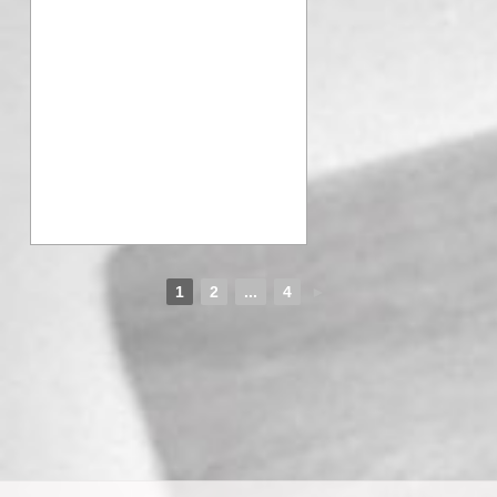
1
2
...
4
►