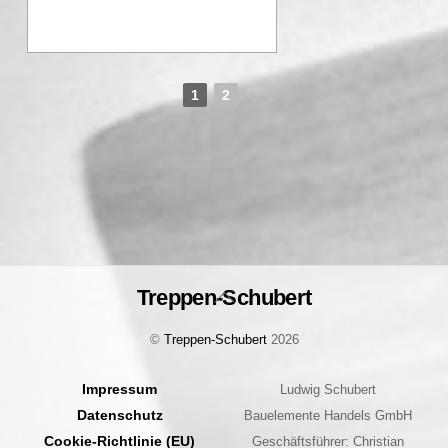
1
2
►
Treppen-Schubert
Back
To
©
Treppen-Schubert
2026
Top
Impressum
Ludwig Schubert
Datenschutz
Bauelemente Handels GmbH
Cookie-Richtlinie (EU)
Geschäftsführer: Christian