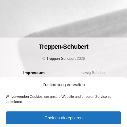
Treppen-Schubert
Back
To
©
Treppen-Schubert
2026
Top
Impressum
Ludwig Schubert
Datenschutz
Bauelemente Handels GmbH
Zustimmung verwalten
Cookie-Richtlinie (EU)
Geschäftsführer: Christian
Kontakt
Schubert
Wir verwenden Cookies, um unsere Website und unseren Service zu
optimieren.
Am Hoffeld 2 | 97265 Hettstadt
Telefon: +49 (0) 931/ 46 26 21
Cookies akzeptieren
Telefax: +49 (0) 931/ 46 17 00