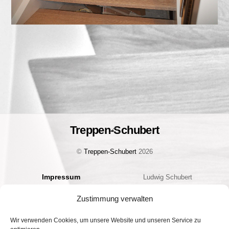
Treppen-Schubert
Back
To
©
Treppen-Schubert
2026
Top
Impressum
Ludwig Schubert
Datenschutz
Bauelemente Handels GmbH
Zustimmung verwalten
Cookie-Richtlinie (EU)
Geschäftsführer: Christian
Kontakt
Schubert
Wir verwenden Cookies, um unsere Website und unseren Service zu