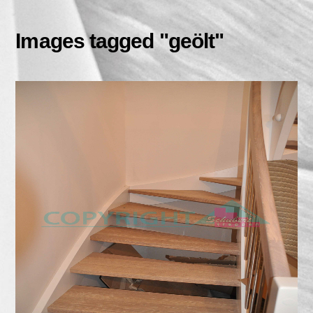
Skip
to
Images tagged "geölt"
content