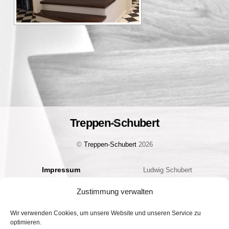
Treppen-Schubert
Back
To
©
Treppen-Schubert
2026
Top
Impressum
Ludwig Schubert
Datenschutz
Bauelemente Handels GmbH
Zustimmung verwalten
Cookie-Richtlinie (EU)
Geschäftsführer: Christian
Kontakt
Schubert
Wir verwenden Cookies, um unsere Website und unseren Service zu
optimieren.
Am Hoffeld 2 | 97265 Hettstadt